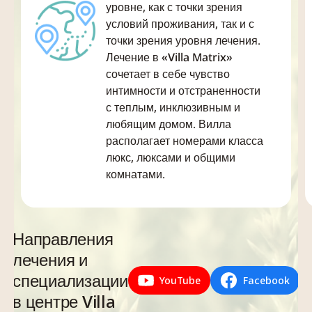
разбивающимся
уровне, как с точки зрения
сочетании
процесса,
о берег, или
условий проживания, так и с
индивидуального
благоприятствующ
кругам,
точки зрения уровня лечения.
медицинского
росту...
расходящимся
Лечение в «Villa Matrix»
подхода к
по...
сочетает в себе чувство
пациенту вместе с
интимности и отстраненности
групповой
с теплым, инклюзивным и
терапией.
любящим домом. Вилла
Недавние...
располагает номерами класса
люкс, люксами и общими
комнатами.
Направления
лечения и
специализации
YouTube
Facebook
в центре Villa