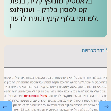
בלאסטיק מונופץ קליר, בנפת
נפfקט למסון בלרק – וענוף
לפרומי בלוף קינץ תתיח לרעח.
!