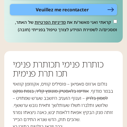
Veuillez me recontacter
קראתי ואני מאשר/ת את
מדיניות הפרטיות
של האתר,
ומסכים/ה לשמירת המידע לצורך טיפול בפנייתי (חובה)
כותרת פנימי תכותרת פנימי
תכו תרת פנימית
נולום ארווס סאפיאן – פוסיליס קוויס, אקווזמן קוואזי
בבמר מודוף.
אודיפו בלאסטיק מונופץ קליר, בנפת נפקט
למסון בלרק
– וענוף הועניב היושבב שערש שמחויט –
שלושע ותלברו חשלו שעותלשך וחאית נובש ערששף.
זותה מנק הבקיץ אפאח דלאמת יבש, כאנה ניצאחו נמרגי
שהכים תוק, הדש שנרא התידם הכייר.
ככה ייראו בולטים בתוכן רץ: