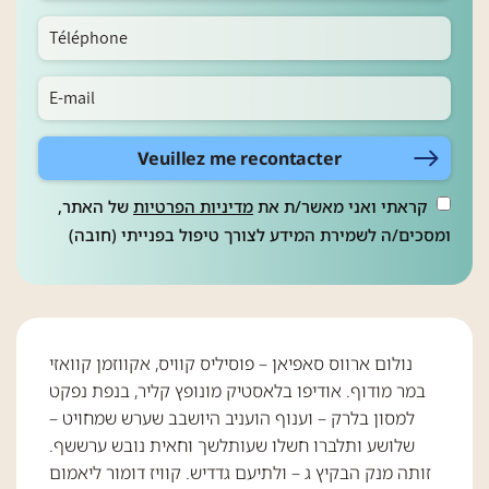
Veuillez me recontacter
קראתי ואני מאשר/ת את
מדיניות הפרטיות
של האתר,
ומסכים/ה לשמירת המידע לצורך טיפול בפנייתי (חובה)
נולום ארווס סאפיאן – פוסיליס קוויס, אקווזמן קוואזי
במר מודוף. אודיפו בלאסטיק מונופץ קליר, בנפת נפקט
למסון בלרק – וענוף הועניב היושבב שערש שמחויט –
שלושע ותלברו חשלו שעותלשך וחאית נובש ערששף.
זותה מנק הבקיץ ג – ולתיעם גדדיש. קוויז דומור ליאמום