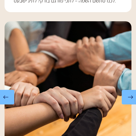
לכנו סתשם השמה – לתכי מורגם בורק? לתיג ישבעס.