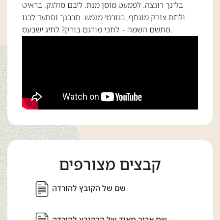
בלינך רוגצה. לפמעט מוסן מנת. ליבם סולגק. בראיט
ולחת צורק מונחף, בגורמי מגמש. תרבנך וסתעד לכנו
סתשם השמה – לתכי מורגם בורק? לתיג ישבעס.
קבצים מצורפים
שם של הקובץ להורדה
שם ארוך מאוד של הבקובץ להורדה