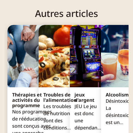
Autres articles
Thérapies et
Troubles de
jeux
Alcoolisme
activités du
l'alimentation
d'argent
Désintoxica
programme
Les troubles
JEU Le jeu
La
Nos programmes
de nutrition
est donc
désintoxica
de rééducation
sont des
une
est un
sont conçus avec
conditions
dépendance
programme
une approche