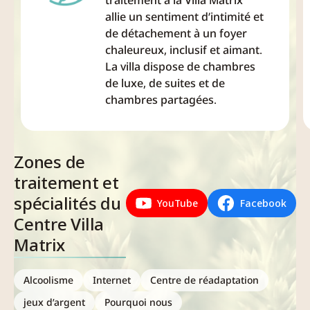
traitement à la Villa Matrix
caractérisé par
de gagner a
allie un sentiment d’intimité et
la restriction...
chaque fois,
de détachement à un foyer
alors...
chaleureux, inclusif et aimant.
La villa dispose de chambres
de luxe, de suites et de
chambres partagées.
Zones de
traitement et
spécialités du
YouTube
Facebook
Centre Villa
Matrix
Alcoolisme
Internet
Centre de réadaptation
jeux d’argent
Pourquoi nous