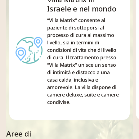
ottenere risultati di
Israele e nel mondo
recupero molto elevati. Una
recente ricerca nel campo
“Villa Matrix” consente al
paziente di sottoporsi al
della...
processo di cura al massimo
livello, sia in termini di
condizioni di vita che di livello
di cura. Il trattamento presso
“Villa Matrix” unisce un senso
di intimità e distacco a una
casa calda, inclusiva e
amorevole. La villa dispone di
camere deluxe, suite e camere
condivise.
Aree di