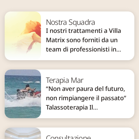
Nostra Squadra
I nostri trattamenti a Villa
Matrix sono forniti da un
team di professionisti in
loco esperti in varie
discipline. Questo team
multidisciplinare crea piani
Terapia Mar
terapeutici individuali in
“Non aver paura del futuro,
base alle esigenze cliniche. I
non rimpiangere il passato”
professionisti altamente
Talassoterapia Il
qualificati sono: Psichiatra.
Mediterraneo non è solo
Infermieri. Consiglieri
una delle risorse più potenti
sociali. ...
e naturali della Terra, è
Consultazione