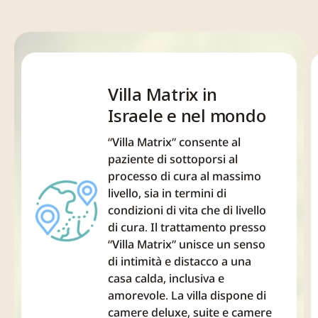
uniche. Ciò aiuta ad
salute mentale e
come ad esempio
accrescere la
fisica e rovinano la
depressione e
responsabilità, il
vita. Tuttavia,
alcolismo oppure
lavoro di squadra e la
sembra che la
bipolarismo e
fiducia. Insegna al
tossicodipendenza
tossicodipendenza
paziente che...
sia la dipendenza
stress e gioco
Villa Matrix in
più problematica e
d'azzardo, ansia e
Israele e nel mondo
difficile da...
disturbi...
“Villa Matrix” consente al
paziente di sottoporsi al
processo di cura al massimo
livello, sia in termini di
condizioni di vita che di livello
di cura. Il trattamento presso
“Villa Matrix” unisce un senso
di intimità e distacco a una
casa calda, inclusiva e
amorevole. La villa dispone di
camere deluxe, suite e camere