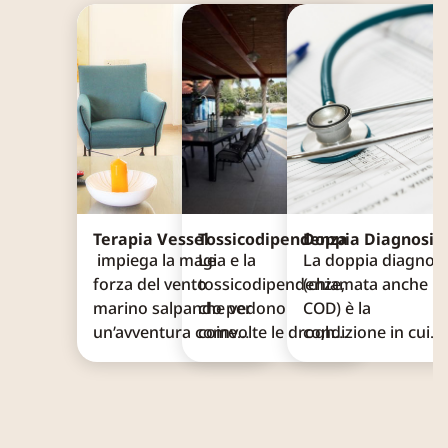
Terapia Vessel
Tossicodipendenza
Doppia Diagnosi
impiega la magia e la
Le
La doppia diagnosi
forza del vento
tossicodipendenze,
(chiamata anche
marino salpando per
che vedono
COD) è la
un’avventura come
coinvolte le droghe
condizione in cui
strumento di
illegali o pesanti, e
coesiste sia una
responsabilizzazione,
la prescrizione di
malattia mentale
pieno di emozioni e
farmaci, sono
sia un problema di
sensazioni dinamiche
deleteri per la
abuso di sostanze,