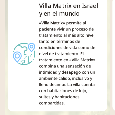
basado en las
esto, no
recuperaci
trastornos y
Villa Matrix en Israel
necesidades
tienes la
de cada
eliminar la
y en el mundo
clínicas de cada
fuerza para
paciente, q
dependencia.
paciente. Este
luchar
sin hacer
Se basan en
«Villa Matrix» permite al
equipo
contra tu
afirmacione
la teoría de la
paciente vivir un proceso de
profesional
adicción. Ya
descabellad
crisis, psico-
tratamiento al más alto nivel,
altamente
no puedes
pueden
dinámica y
tanto en términos de
entrenado
hacerle
alcanzar
terapias
condiciones de vida como de
consiste...
frente por ti
resultados 
cognitivas
nivel de tratamiento. El
solo. La...
recuperaci
conductuales.
tratamiento en «Villa Matrix»
muy
Diversos
combina una sensación de
significativo
componentes
intimidad y desapego con un
Investigaci
o actividades
ambiente cálido, inclusivo y
recientes...
del programa
lleno de amor. La villa cuenta
se ajustarán...
con habitaciones de lujo,
suites y habitaciones
compartidas.