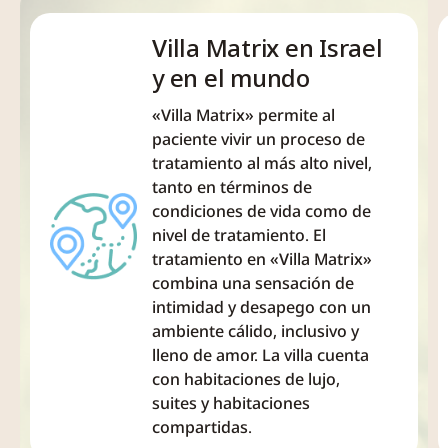
espontaneidad de la
Villa Matrix en Israel
naturaleza humana. Es una
y en el mundo
experiencia que con el
tiempo conduce a un...
«Villa Matrix» permite al
paciente vivir un proceso de
tratamiento al más alto nivel,
tanto en términos de
condiciones de vida como de
nivel de tratamiento. El
tratamiento en «Villa Matrix»
combina una sensación de
intimidad y desapego con un
ambiente cálido, inclusivo y
lleno de amor. La villa cuenta
con habitaciones de lujo,
suites y habitaciones
compartidas.