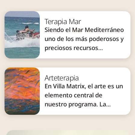
Terapia Mar
Siendo el Mar Mediterráneo
uno de los más poderosos y
preciosos recursos
naturales de la Tierra, es
también uno de los regalos
más agresivos y relajante al
Arteterapia
mismo tiempo. Desde el
En Villa Matrix, el arte es un
primer encuentro con el
elemento central de
mar, se originan emociones
nuestro programa. La
y...
creatividad es una forma de
expresar la imaginación, la
autenticidad y la