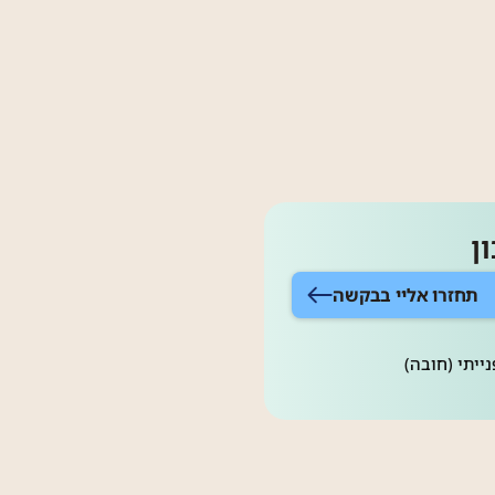
ן
תחזרו אליי בבקשה
ייתי (חובה)