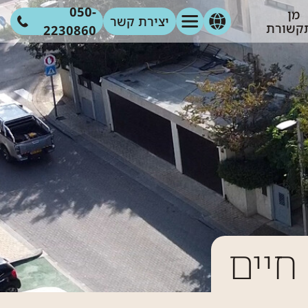
050-
מן
יצירת קשר
קשורת
2230860
מוד הבית
אודות
גלריה
מאמרים
צור קשר
חיים