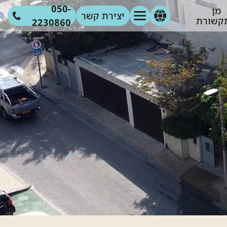
050-
מן
יצירת קשר
קשורת
2230860
מוד הבית
אודות
גלריה
מאמרים
צור קשר