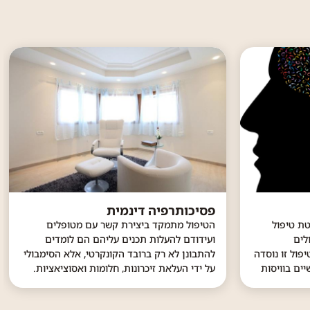
פסיכותרפיה דינמית
טת טיפול
הטיפול מתמקד ביצירת קשר עם מטופלים
לים
ועידודם להעלות תכנים עליהם הם לומדים
פול זו נוסדה
להתבונן לא רק ברובד הקונקרטי, אלא הסימבולי
ים בוויסות
על ידי העלאת זיכרונות, חלומות ואסוציאציות.
בית המכורים
כחלק מהתהליך הטיפולי המטופל לומד לזהות
ות רגשות...
דפוסי התנהגות אשר אפיינו אותו במערכות