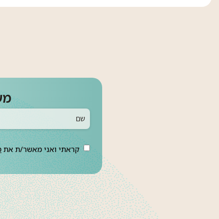
מע
קראתי ואני מאשר/ת את
מ