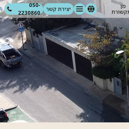
050-
מן
יצירת קשר
קשורת
2230860
מוד הבית
אודות
גלריה
מאמרים
צור קשר