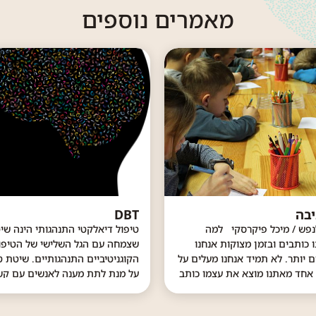
מאמרים נוספים
יבה
DBT
סדנת כתיבה לנפש / מיכל פיקרסקי למה
טיפול דיאלקטי התנהגותי הינה שי
ו כותבים ובזמן מצוקות אנחנו
שצמחה עם הגל השלישי של הטיפו
כותבים לפעמים יותר. לא תמיד אנחנו מעלים על
הקוגניטיביים התנהגותיים. שיטת טי
 אחד מאתנו מוצא את עצמו כותב
על מנת לתת מענה לאנשים עם קשי
לעצמו את סיפור חייו, את הנרטיב שלו. גם מי
הרגשי, מחקרים רבים מראים כי מר
,...
סובלים מבעיה של קושי בזיהוי וויס